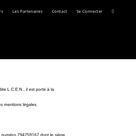
rs
Les Partenaires
Contact
Se Connecter
e L.C.E.N., il est porté à la
tes mentions légales.
le numéro 794759167 dont le siège