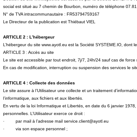
social est situé au 7 chemin de Bourbon, numéro de téléphone 07.81.
N° de TVA intracommunautaire : FR53794759167
Le Directeur de la publication est Thiébaut VIEL
ARTICLE 2 : L’hébergeur
L’hébergeur du site www.ayotl.eu est la Société SYSTEME.IO, dont le s
ARTICLE 3 : Accès au site
Le site est accessible par tout endroit, 7j/7, 24h/24 sauf cas de fo
En cas de modification, interruption ou suspension des services le si
ARTICLE 4 : Collecte des données
Le site assure à l’Utilisateur une collecte et un traitement d’informat
l’informatique, aux fichiers et aux libertés.
En vertu de la loi Informatique et Libertés, en date du 6 janvier 1978,
personnelles. L’Utilisateur exerce ce droit :
· par mail à l’adresse mail service.client@ayotl.eu
· via son espace personnel ;