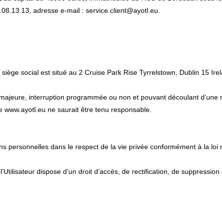
08.13.13, adresse e-mail : service.client@ayotl.eu.
iège social est situé au 2 Cruise Park Rise Tyrrelstown, Dublin 15 Ire
rce majeure, interruption programmée ou non et pouvant découlant d’une
te www.ayotl.eu ne saurait être tenu responsable.
ions personnelles dans le respect de la vie privée conformément à la loi
 l’Utilisateur dispose d’un droit d’accès, de rectification, de suppressi