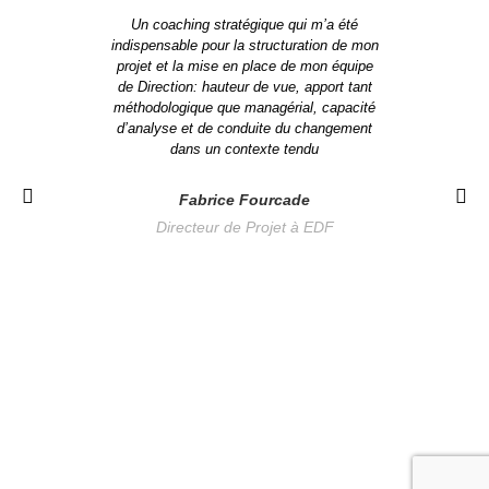
Un coaching stratégique qui m’a été
Su
indispensable pour la structuration de mon
pr
projet et la mise en place de mon équipe
opé
de Direction: hauteur de vue, apport tant
commerc
méthodologique que managérial, capacité
semblaien
d’analyse et de conduite du changement
les solut
dans un contexte tendu
l’ense
Thiébaut 
à faire ém
Fabrice Fourcade
une sol
Directeur de Projet à EDF
Direc